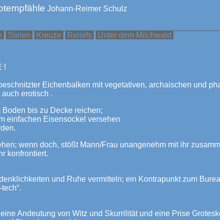
Totempfähle
Johann-Reimer Schulz
n
Stelen
Kreuze
Reliefs
Unter dem Milchwald
 !
eschnitzter Eichenbalken mit vegetativen, archaischen und ph
auch erotisch .
Boden bis zu Decke reichen;
em einfachen Eisensockel versehen
rden.
rsehen; wenn doch, stößt Mann/Frau unangenehm mit ihr zusamm
r konfrontiert.
denklichkeiten und Ruhe vermitteln; ein Kontrapunkt zum Burea
-tech“.
eine Andeutung von Witz und Skurrilität und eine Prise Grotesk