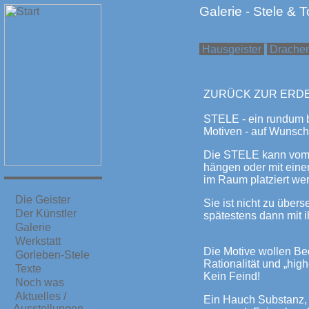
Galerie - Stele & 
Hausgeister
Drache
ZURÜCK ZUR ERDE
STELE - ein rundum b
Motiven - auf Wunsch 
Die STELE kann vom 
hängen oder mit ein
im Raum platziert we
Die Geister
Sie ist nicht zu übe
Der Künstler
spätestens dann mit ih
Galerie
Werkstatt
Die Motive wollen Be
Gorleben-Stele
Rationalität und „high
Texte
Kein Feind!
Noch was
Aktuelles /
Ein Hauch Substanz, 
Ausstellungen